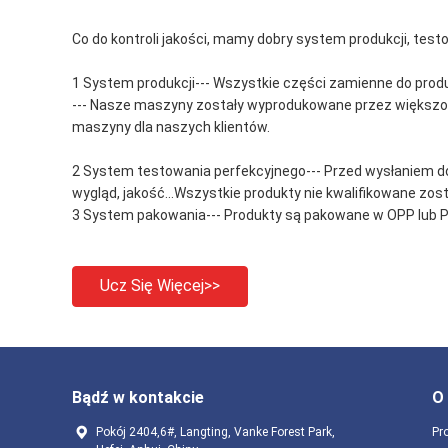
Co do kontroli jakości, mamy dobry system produkcji, test
1 System produkcji--- Wszystkie części zamienne do pro
--- Nasze maszyny zostały wyprodukowane przez większość
maszyny dla naszych klientów.
2 System testowania perfekcyjnego--- Przed wysłaniem do 
wygląd, jakość...Wszystkie produkty nie kwalifikowane zo
3 System pakowania--- Produkty są pakowane w OPP lub PVC,
Ucz Się Więcej>>
Bądź w kontakcie
O
Pokój 2404,6#, Langting, Vanke Forest Park,
Pro