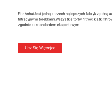
Filtr AnhuiJest jedną z trzech najlepszych fabryk z pełną 
filtracyjnymi torebkami.Wszystkie torby filtrów, klatki filtrów,
zgodnie ze standardem eksportowym.
Ucz Się Więcej>>