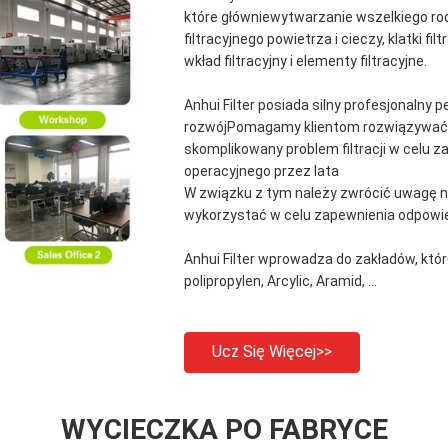
które główniewytwarzanie wszelkiego rodz
filtracyjnego powietrza i cieczy, klatki filt
wkład filtracyjny i elementy filtracyjne.
Anhui Filter posiada silny profesjonalny 
rozwójPomagamy klientom rozwiązywać
skomplikowany problem filtracji w celu z
operacyjnego przez lata
W związku z tym należy zwrócić uwagę na 
wykorzystać w celu zapewnienia odpowied
Anhui Filter wprowadza do zakładów, które 
polipropylen, Arcylic, Aramid, ...
Ucz Się Więcej>>
WYCIECZKA PO FABRYCE