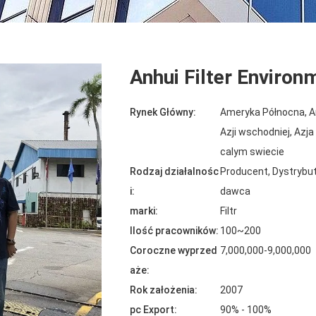
Anhui Filter Environ
Rynek Główny:
Ameryka Północna, A
Azji wschodniej, Azj
calym swiecie
Rodzaj działalnośc
Producent, Dystrybut
i:
dawca
marki:
Filtr
Ilość pracowników:
100~200
Coroczne wyprzed
7,000,000-9,000,000
aże:
Rok założenia:
2007
pc Export:
90% - 100%