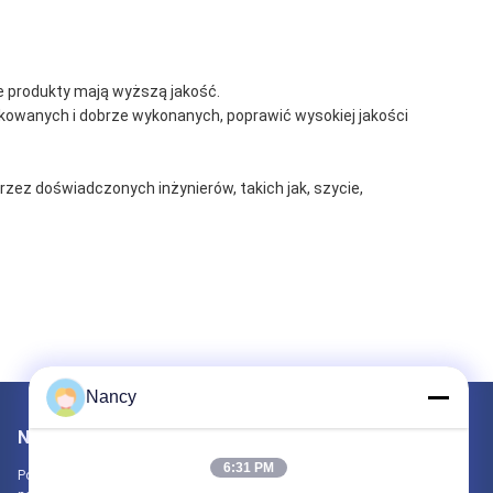
e produkty mają wyższą jakość.
kowanych i dobrze wykonanych, poprawić wysokiej jakości
zez doświadczonych inżynierów, takich jak, szycie,
Nancy
Napisz do nas
6:31 PM
Poinformuj nas o swoich wymaganiach. Połączymy z Tobą