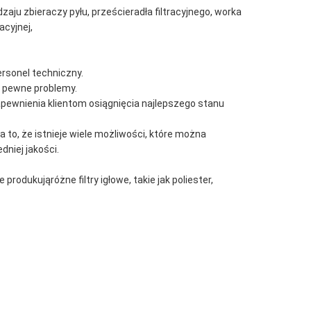
aju zbieraczy pyłu, prześcieradła filtracyjnego, worka
racyjnej,
personel techniczny.
 pewne problemy.
apewnienia klientom osiągnięcia najlepszego stanu
to, że istnieje wiele możliwości, które można
niej jakości.
produkująróżne filtry igłowe, takie jak poliester,