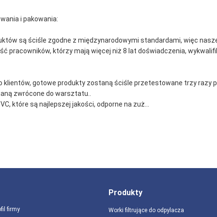
owania i pakowania:
duktów są ściśle zgodne z międzynarodowymi standardami, więc nasz
 pracowników, którzy mają więcej niż 8 lat doświadczenia, wykwalifi
klientów, gotowe produkty zostaną ściśle przetestowane trzy razy pr
staną zwrócone do warsztatu..
 które są najlepszej jakości, odporne na zuż...
Produkty
fil firmy
Worki filtrujące do odpylacza