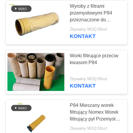
Wyroby z filtrami
przemysłowymi P84
53
przeznaczone do
worki filtracyjne do
zastosowań o wysokiej
Zbywalny MOQ:50szt
temperaturze do 280
KONTAKT
odpylaczy
stopni Celsjusza w
procesie gromadzenia
pyłu
Worki filtrujące przeciw
kwasom P84
44
Zbywalny MOQ:50szt
KONTAKT
Filcowe worki
filtracyjne
P84 Mieszany worek
filtrujący Nomex Worek
filtrujący pył Przemysł
chemiczny Filtry worek
Zbywalny MOQ:50szt
do pyłu Powłoka PTFE