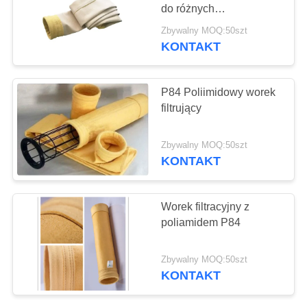
SITEMAP
do różnych
przemysłowych
Zbywalny MOQ:50szt
systemów zbierania i
POLITYKA
KONTAKT
67
filtrowania pyłu
PRYWATNOŚCI
Worek filtrujący z
P84 Poliimidowy worek
włókna szklanego
filtrujący
Zbywalny MOQ:50szt
KONTAKT
45
Worek filtracyjny z
Worek filtrujący z
poliamidem P84
PTFE
Zbywalny MOQ:50szt
KONTAKT