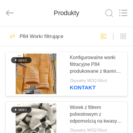
Anhui
Filter
Environmental
Produkty
Technology
Co.,Ltd..
All
Rights
Reserved.
DOM
115
P84 Worki filtrujące
Worki filtrujące do
PRODUKTY
odpylacza
Konfigurowalne worki
filtracyjne P84
O
produkowane z tkaniny
NAS
filtracyjnej P84 550 GSM
Zbywalny MOQ:50szt
do różnych
KONTAKT
przemysłowych
99
WYCIECZKA
systemów odpylania
Worek z filtrem
PO
Worek z filtrem
poliestrowym z
FABRYCE
aramidowym
odpornością na kwasy i
alkalie do zbierania pyłu
Zbywalny MOQ:50szt