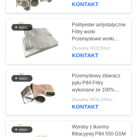
KONTROLA
w zakładzie stalowym
KONTAKT
kopalni węgla
JAKOŚCI
cementowego
Polityester antystatyczne
113
SKONTAKTUJ
Filtry worki
Poliestrowy worek
Przemysłowe worki
SIĘ
zbierające pył nadające
filtrujący
Zbywalny MOQ:50szt
Z
się do zastosowań w
KONTAKT
zakładach cementu,
NAMI
kopalni węgla i stali
Przemysłowy zbieracz
AKTUALNOŚCI
pyłu P84 Filtry
wykonane ze 100%
244
włókien P84 o wysokiej
POPROSIĆ
Zbywalny MOQ:100szt
przepuszczalności
KONTAKT
O
Worek filtra cieczy
powietrza i
wytrzymałości
WYCENĘ
Wyroby z tkaniny
filtracyjnej P84 550 GSM