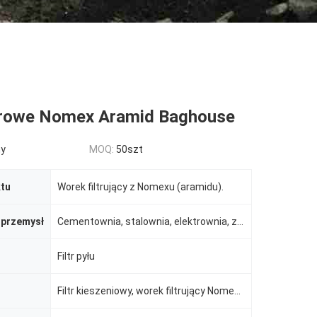
ltrowe Nomex Aramid Baghouse
ny
MOQ:
50szt
tu
Worek filtrujący z Nomexu (aramidu).
 przemysł
Cementownia, stalownia, elektrownia, zakład górniczy itp.
Filtr pyłu
Filtr kieszeniowy, worek filtrujący Nomex (aramid).