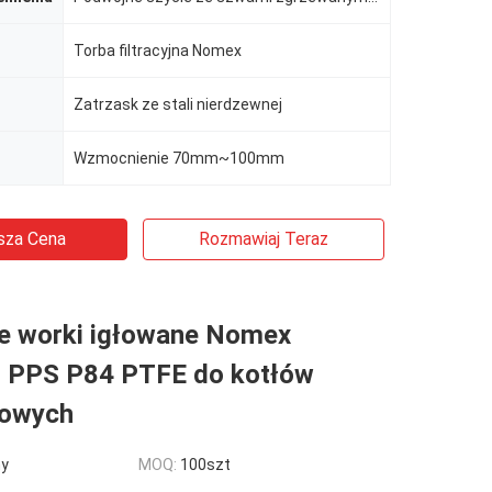
Torba filtracyjna Nomex
Zatrzask ze stali nierdzewnej
Wzmocnienie 70mm~100mm
sza Cena
Rozmawiaj Teraz
ne worki igłowane Nomex
r PPS P84 PTFE do kotłów
łowych
ny
MOQ:
100szt