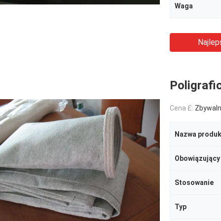
Waga
Najlep
Poligrafic
Cena £:
Zbywal
Nazwa produk
Obowiązujący
Stosowanie
Typ