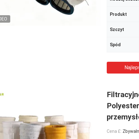
Produkt
DEO
Szczyt
Spód
Najlep
Filtracyj
Polyeste
przemys
Cena £:
Zbywal