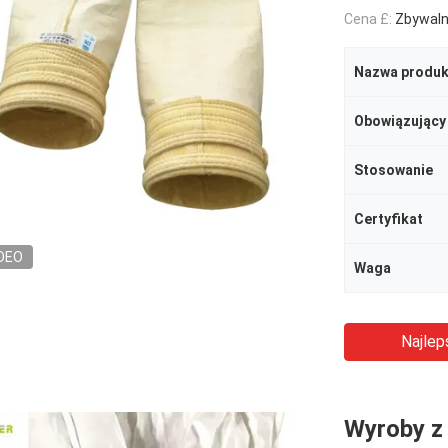
Cena £:
Zbywal
Nazwa produk
Obowiązujący
Stosowanie
Certyfikat
DEO
Waga
Najlep
Wyroby z