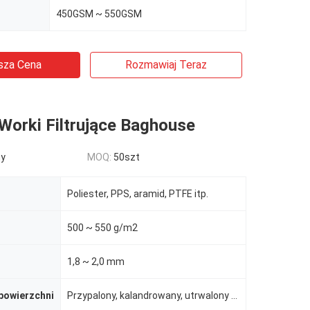
450GSM ~ 550GSM
sza Cena
Rozmawiaj Teraz
orki Filtrujące Baghouse
ny
MOQ:
50szt
Poliester, PPS, aramid, PTFE itp.
500 ~ 550 g/m2
1,8 ~ 2,0 mm
powierzchni
Przypalony, kalandrowany, utrwalony na gorąco