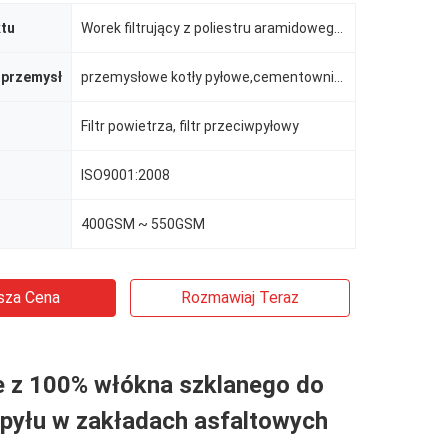
tu
Worek filtrujący z poliestru aramidowego PTFE
 przemysł
przemysłowe kotły pyłowe,cementownia,Stalownia
Filtr powietrza, filtr przeciwpyłowy
ISO9001:2008
400GSM ~ 550GSM
sza Cena
Rozmawiaj Teraz
 z 100% włókna szklanego do
 pyłu w zakładach asfaltowych