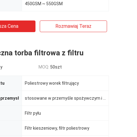
450GSM ~ 550GSM
sza Cena
Rozmawiaj Teraz
zna torba filtrowa z filtru
ny
MOQ:
50szt
tu
Poliestrowy worek filtrujący
 przemysł
stosowane w przemyśle spożywczym i napojów, przemyśle farmaceutycznym, metalurgii metali nieżelaznyc
Filtr pyłu
Filtr kieszeniowy, filtr poliestrowy