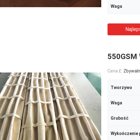
Waga
Najlep
550GSM W
Cena £:
Zbywal
Tworzywo
Waga
Grubość
Wykończenie 