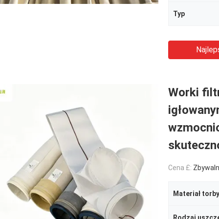
Typ
Najlep
Worki fil
igłowany
wzmocni
skuteczno
Cena £:
Zbywal
Materiał torb
Rodzaj uszcze