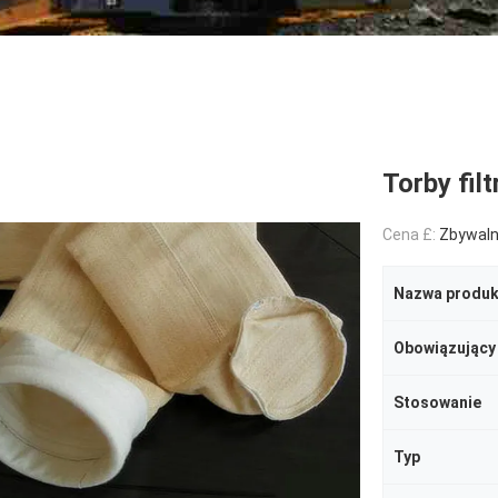
Torby fi
Cena £:
Zbywal
Nazwa produk
Obowiązujący
Stosowanie
Typ