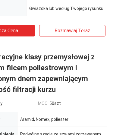
Gwiazdka lub według Twojego rysunku
sza Cena
Rozmawiaj Teraz
tracyjne klasy przemysłowej z
m filcem poliestrowym i
onym dnem zapewniającym
ść filtracji kurzu
ny
MOQ:
50szt
y
Aramid, Nomex, poliester
lnienia
Podwójne szycie ze szwami zgrzewanymi na gorąco