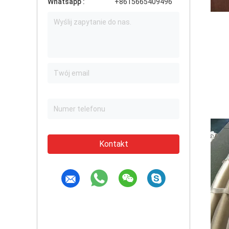
Whatsapp :
+8615665409496
Kontakt