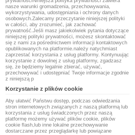
KONTROLA
prywatnościNiniejsza polityka prywatności zawiera
nasze warunki gromadzenia, przechowywania,
JAKOŚCI
wykorzystywania, udostępniania i ochrony danych
osobowych.Zalecamy przeczytanie niniejszej polityki
w całości, aby zrozumieć, jak zachować
SKONTAKTUJ
prywatność.Jeśli masz jakiekolwiek pytania dotyczące
niniejszej polityki prywatności, możesz skontaktować
SIĘ
się z nami za pośrednictwem informacji kontaktowych
opublikowanych na platformie.należy natychmiast
Z
zaprzestać korzystania z usług platformy. Kontynuując
NAMI
korzystanie z dowolnej z usług platformy, zgadzasz
się, że będziemy legalnie zbierać, używać,
przechowywać i udostępniać Twoje informacje zgodnie
AKTUALNOŚCI
z niniejszą p
Korzystanie z plików cookie
POPROSIĆ
Aby ułatwić Państwu dostęp, podczas odwiedzania
stron internetowych związanych z naszą platformą lub
O
korzystania z usług świadczonych przez naszą
WYCENĘ
platformę możemy używać plików cookie, plików
cookie flash,lub inne lokalne przechowywanie
dostarczane przez przeglądarkę lub powiązane