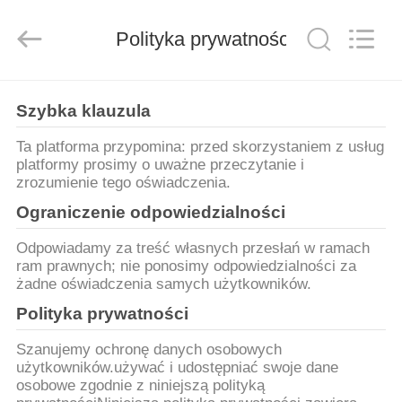
Anhui
Filter
Environmental
Polityka prywatności
Technology
Co.,Ltd..
All
Rights
Reserved.
DOM
Szybka klauzula
PRODUKTY
Ta platforma przypomina: przed skorzystaniem z usług
platformy prosimy o uważne przeczytanie i
zrozumienie tego oświadczenia.
O
Ograniczenie odpowiedzialności
NAS
Odpowiadamy za treść własnych przesłań w ramach
ram prawnych; nie ponosimy odpowiedzialności za
żadne oświadczenia samych użytkowników.
WYCIECZKA
Polityka prywatności
PO
FABRYCE
Szanujemy ochronę danych osobowych
użytkowników.używać i udostępniać swoje dane
osobowe zgodnie z niniejszą polityką