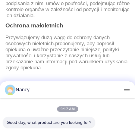
podpisania z nimi umów o poufności, podejmując różne
kontrole organów w zależności od pozycji i monitorując
ich działania.
Ochrona małoletnich
Przywiązujemy dużą wagę do ochrony danych
osobowych nieletnich.proponujemy, aby poprosił
opiekuna o uważne przeczytanie niniejszej polityki
prywatności i korzystanie z naszych usług lub
przekazanie nam informacji pod warunkiem uzyskania
zgody opiekuna.
popularne kategorie
Wszystko
Nancy
Worki filtrujące do
Worek z filtrem
9:17 AM
odpylacza
aramidowym
Good day, what product are you looking for?
Poliestrowy worek