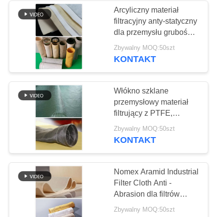
Arcyliczny materiał
filtracyjny anty-statyczny
dla przemysłu grubość 2
mm dla zakładów
Zbywalny MOQ:50szt
cementu
KONTAKT
Włókno szklane
przemysłowy materiał
filtrujący z PTFE,
odporny na kwas i
Zbywalny MOQ:50szt
alkalizm
KONTAKT
Nomex Aramid Industrial
Filter Cloth Anti -
Abrasion dla filtrów
asfaltowych
Zbywalny MOQ:50szt