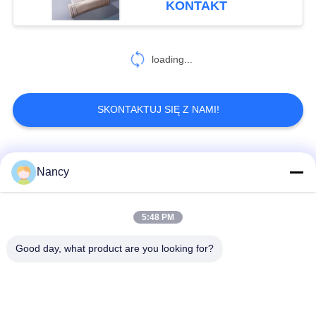
KONTAKT
loading...
SKONTAKTUJ SIĘ Z NAMI!
popularne kategorie
Wszystko
Nancy
Worki filtrujące do
Worek z filtrem
5:48 PM
odpylacza
aramidowym
Good day, what product are you looking for?
Poliestrowy worek
Worek filtra cieczy
filtrujący