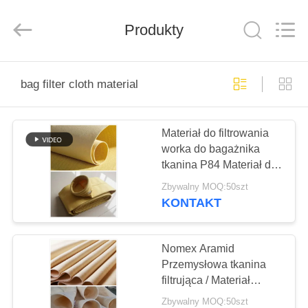
Anhui
Filter
Environmental
Produkty
Technology
Co.,Ltd..
All
Rights
Reserved.
DOM
bag filter cloth material
PRODUKTY
Materiał do filtrowania
worka do bagażnika
O
tkanina P84 Materiał do
NAS
filtrowania pyłu poliamid
Zbywalny MOQ:50szt
KONTAKT
WYCIECZKA
PO
Nomex Aramid
Przemysłowa tkanina
FABRYCE
filtrująca / Materiał
tkaniny filtrującej
Zbywalny MOQ:50szt