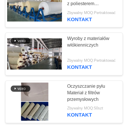
SITEMAP
z poliesterem
nienasyconym z filtrem
Zbywalny MOQ:Pertraktować
membranowym PTFE
POLITYKA
KONTAKT
PRYWATNOŚCI
Wyroby z materiałów
włókienniczych
Zbywalny MOQ:Pertraktować
KONTAKT
Oczyszczanie pyłu
Materiał z filtrów
przemysłowych
Zbywalny MOQ:50szt
KONTAKT