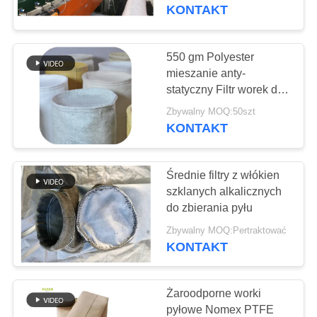
KONTROLA
zbieracza pyłu
KONTAKT
JAKOŚCI
550 gm Polyester
SKONTAKTUJ
mieszanie anty-
statyczny Filtr worek do
SIĘ
drzewnicy
Zbywalny MOQ:50szt
Z
KONTAKT
NAMI
Średnie filtry z włókien
AKTUALNOŚCI
szklanych alkalicznych
do zbierania pyłu
POPROSIĆ
Zbywalny MOQ:Pertraktować
KONTAKT
O
WYCENĘ
Żaroodporne worki
pyłowe Nomex PTFE