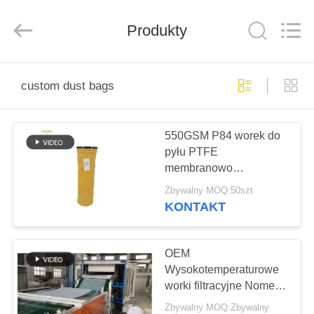
Anhui
Filter
Environmental
Produkty
Technology
Co.,Ltd..
All
Rights
Reserved.
DOM
custom dust bags
PRODUKTY
550GSM P84 worek do
pyłu PTFE
O
membranowo
NAS
powlekany worek do
Zbywalny MOQ:50szt
pyłu z dobrą
KONTAKT
wydajnością filtracyjną
WYCIECZKA
PO
OEM
Wysokotemperaturowe
FABRYCE
worki filtracyjne Nomex,
Aramid, PPS dla
Zbywalny MOQ:Zbywalny