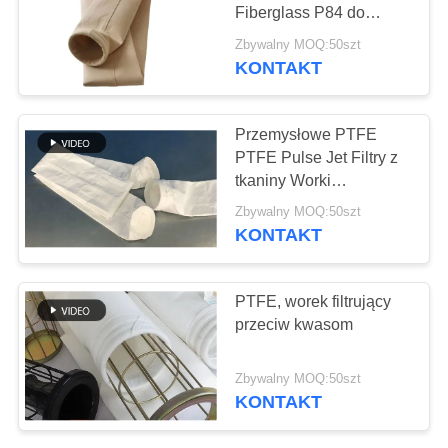
SITEMAP
Fiberglass P84 do
kotłów przemysłowych
Zbywalny MOQ:50szt
POLITYKA
KONTAKT
PRYWATNOŚCI
Przemysłowe PTFE
PTFE Pulse Jet Filtry z
tkaniny Worki
wodoodporne i
Zbywalny MOQ:50szt
olejoodporne
KONTAKT
PTFE, worek filtrujący
przeciw kwasom
Zbywalny MOQ:50szt
KONTAKT