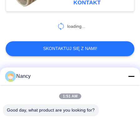
KONTAKT
loading...
SKONTAKTUJ SIĘ Z NAMI!
popularne kategorie
Wszystko
Nancy
Worki filtrujące do
Worek z filtrem
1:51 AM
odpylacza
aramidowym
Good day, what product are you looking for?
Poliestrowy worek
Worek filtra cieczy
filtrujący