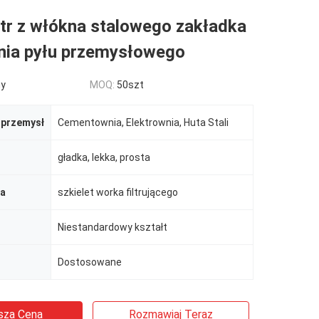
tr z włókna stalowego zakładka
ania pyłu przemysłowego
ny
MOQ:
50szt
 przemysł
Cementownia, Elektrownia, Huta Stali
gładka, lekka, prosta
ja
szkielet worka filtrującego
Niestandardowy kształt
Dostosowane
sza Cena
Rozmawiaj Teraz