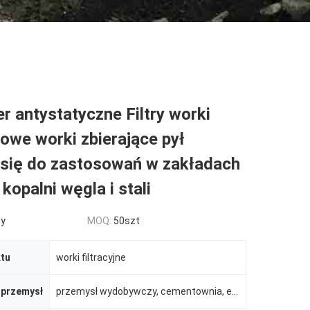
er antystatyczne Filtry worki
owe worki zbierające pył
 się do zastosowań w zakładach
kopalni węgla i stali
ny
MOQ:
50szt
tu
worki filtracyjne
 przemysł
przemysł wydobywczy, cementownia, elektrownia, stalownia itp.