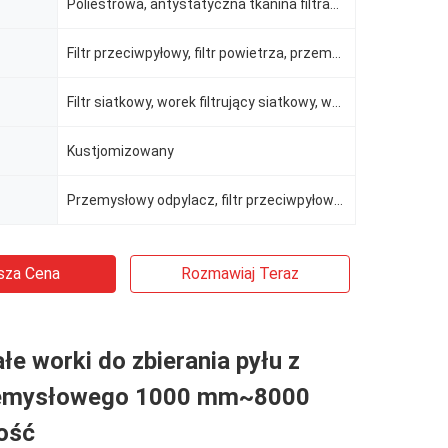
Poliestrowa, antystatyczna tkanina filtracyjna
Filtr przeciwpyłowy, filtr powietrza, przemysłowy odpylacz
Filtr siatkowy, worek filtrujący siatkowy, worek filtrujący o okrągłym rozmiarze, poliestrowy worek
Kustjomizowany
Przemysłowy odpylacz, filtr przeciwpyłowy, filtr workowy, separacja cieczy i ciał stałych, kieszonko
sza Cena
Rozmawiaj Teraz
e worki do zbierania pyłu z
rzemysłowego 1000 mm~8000
ość