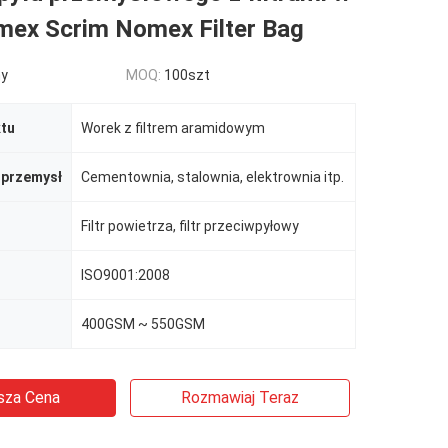
ex Scrim Nomex Filter Bag
ny
MOQ:
100szt
tu
Worek z filtrem aramidowym
 przemysł
Cementownia, stalownia, elektrownia itp.
Filtr powietrza, filtr przeciwpyłowy
ISO9001:2008
400GSM ~ 550GSM
sza Cena
Rozmawiaj Teraz