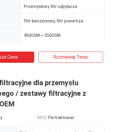
Przemysłowy filtr odpylacza
Filtr kieszeniowy, filtr powietrza
450GSM ~ 550GSM
sza Cena
Rozmawiaj Teraz
 filtracyjne dla przemysłu
ego / zestawy filtracyjne z
u OEM
ny
MOQ:
Pertraktować