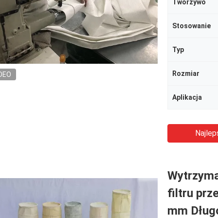
Tworzywo
Stosowanie
Typ
Rozmiar
DEO
Aplikacja
Najlep
Wytrzymał
filtru p
mm Dług