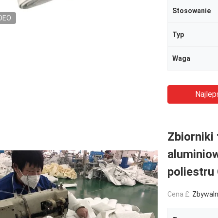
Stosowanie
DEO
Typ
Waga
Najlep
Zbiorniki
aluminiow
poliestr
Cena £:
Zbywal