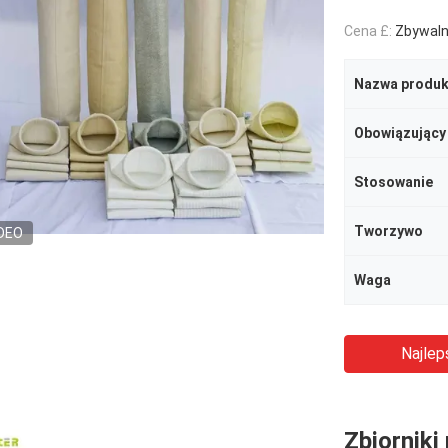
Cena £:
Zbywal
Nazwa produk
Obowiązujący
Stosowanie
Tworzywo
DEO
Waga
Najlep
Zbiorniki