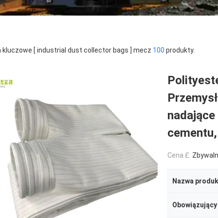
 kluczowe [ industrial dust collector bags ] mecz
100
produkty.
Polityest
Przemysł
nadające
cementu, 
Cena £:
Zbywal
Nazwa produk
Obowiązujący