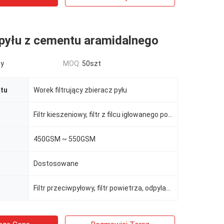
 pyłu z cementu aramidalnego
ny
MOQ:
50szt
tu
Worek filtrujący zbieracz pyłu
Filtr kieszeniowy, filtr z filcu igłowanego poliestrowego, Nomex, aramid
450GSM ~ 550GSM
Dostosowane
Filtr przeciwpyłowy, filtr powietrza, odpylacz