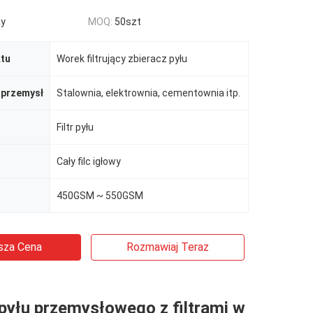
ny
MOQ:
50szt
tu
Worek filtrujący zbieracz pyłu
 przemysł
Stalownia, elektrownia, cementownia itp.
Filtr pyłu
Cały filc igłowy
450GSM ~ 550GSM
sza Cena
Rozmawiaj Teraz
 pyłu przemysłowego z filtrami w