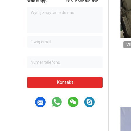
Whatsapp :
+8615665409496
VI
Kontakt