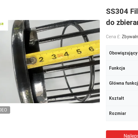
SS304 Fil
do zbier
Cena £:
Zbywal
Obowiązujący
Funkcja
Główna funkc
Kształt
DEO
Rozmiar
Najlep