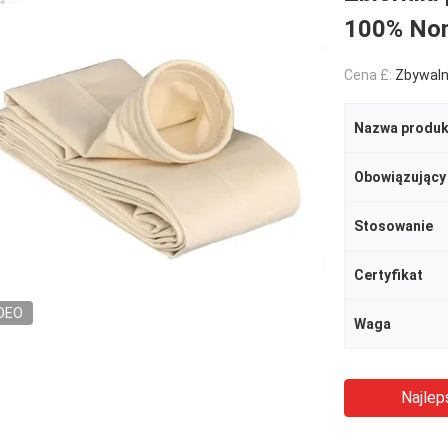
100% Nom
Cena £:
Zbywal
Nazwa produk
Obowiązujący
Stosowanie
Certyfikat
DEO
Waga
Najlep