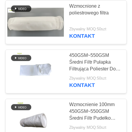
Wzmocnione z
poliestrowego filtra
Zbywalny MOQ:50szt
KONTAKT
450GSM~550GSM
Średni Filtr Pułapka
Filtrująca Poliester Do
Filtrów Powietrznych
Zbywalny MOQ:50szt
KONTAKT
Wzmocnienie 100mm
450GSM~550GSM
Średni Filtr Pudełko
Filtrujące Poliester Do
Zbywalny MOQ:50szt
Fabryki Stali