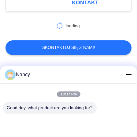
KONTAKT
loading...
SKONTAKTUJ SIĘ Z NAMI!
popularne kategorie
Wszystko
Nancy
Worki filtrujące do
Worek z filtrem
10:37 PM
odpylacza
aramidowym
Good day, what product are you looking for?
Poliestrowy worek
Worek filtra cieczy
filtrujący