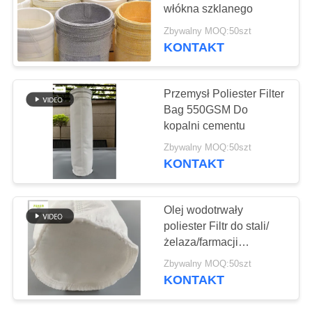
SITEMAP
włókna szklanego
Zbywalny MOQ:50szt
POLITYKA
KONTAKT
PRYWATNOŚCI
Przemysł Poliester Filter
Bag 550GSM Do
kopalni cementu
Zbywalny MOQ:50szt
KONTAKT
Olej wodotrwały
poliester Filtr do stali/
żelaza/farmacji
spożywczej
Zbywalny MOQ:50szt
KONTAKT