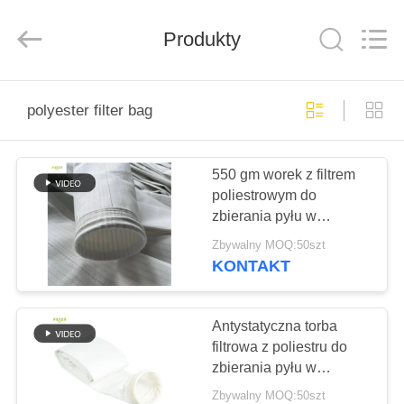
Anhui
Filter
Environmental
Produkty
Technology
Co.,Ltd..
All
Rights
Reserved.
DOM
polyester filter bag
PRODUKTY
550 gm worek z filtrem
poliestrowym do
O
zbierania pyłu w
NAS
przemyśle drewnianym
Zbywalny MOQ:50szt
o wysokiej odporności
KONTAKT
na temperaturę
WYCIECZKA
PO
Antystatyczna torba
filtrowa z poliestru do
FABRYCE
zbierania pyłu w
wysokiej temperaturze w
Zbywalny MOQ:50szt