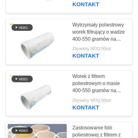
KONTROLA
przemyśle spożywczym i
KONTAKT
napojów
JAKOŚCI
Wytrzymały poliestrowy
SKONTAKTUJ
worek filtrujący o wadze
400-550 gramów na
SIĘ
metr kwadratowy
Zbywalny MOQ:50szt
Z
KONTAKT
NAMI
Worek z filtrem
AKTUALNOŚCI
poliestrowym o masie
400-550 gramów na
metr kwadratowy
POPROSIĆ
Zbywalny MOQ:50szt
przeznaczony do
KONTAKT
O
przemysłu
spożywczego,
WYCENĘ
farmaceutycznego i
Zastosowanie folii
górniczego
poliestrowej z filtrem z