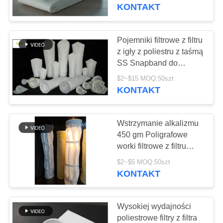
KONTROLA
KONTAKT
JAKOŚCI
Pojemniki filtrowe z filtru
SKONTAKTUJ
z igły z poliestru z taśmą
SS Snapband do
SIĘ
usuwania pyłu
$2~$15 MOQ:50szt
Z
KONTAKT
NAMI
Wstrzymanie alkalizmu
AKTUALNOŚCI
450 gm Poligrafowe
worki filtrowe z filtru
igłowego do usuwania
POPROSIĆ
$2~$5 MOQ:50szt
pyłu
KONTAKT
O
WYCENĘ
Wysokiej wydajności
poliestrowe filtry z filtra