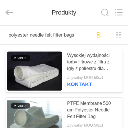
Anhui
Filter
Environmental
Produkty
Technology
Co.,Ltd..
All
Rights
Reserved.
DOM
polyester needle felt filter bags
PRODUKTY
Wysokiej wydajności
torby filtrowe z filtru z
O
igły z poliestru dla
NAS
przemysłu górniczego
Zbywalny MOQ:50szt
KONTAKT
WYCIECZKA
PO
PTFE Membrane 500
gm Polyester Needle
FABRYCE
Felt Filter Bag
Zbywalny MOQ:50szt