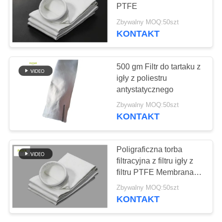
SITEMAP
PTFE
Zbywalny MOQ:50szt
POLITYKA
KONTAKT
PRYWATNOŚCI
500 gm Filtr do tartaku z
igły z poliestru
antystatycznego
Zbywalny MOQ:50szt
KONTAKT
Poligraficzna torba
filtracyjna z filtru igły z
filtru PTFE Membrana
do zbieracza pyłu
Zbywalny MOQ:50szt
KONTAKT