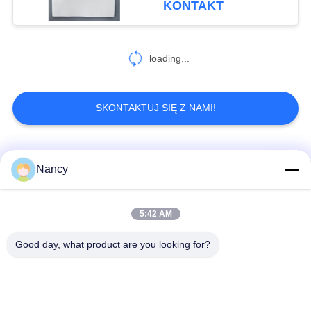
KONTAKT
loading...
SKONTAKTUJ SIĘ Z NAMI!
popularne kategorie
Wszystko
Nancy
Worki filtrujące do
Worek z filtrem
5:42 AM
odpylacza
aramidowym
Good day, what product are you looking for?
Poliestrowy worek
Worek filtra cieczy
filtrujący