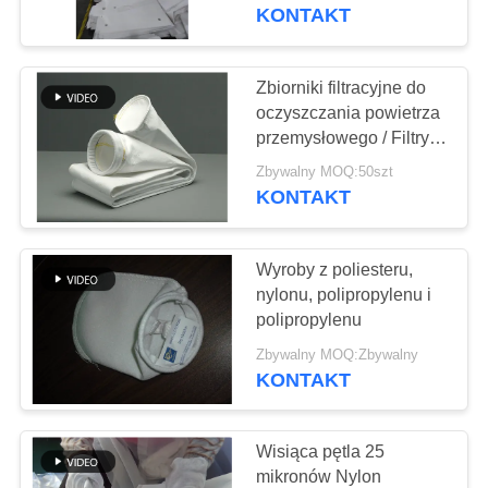
KONTROLA
KONTAKT
JAKOŚCI
Zbiorniki filtracyjne do
SKONTAKTUJ
oczyszczania powietrza
przemysłowego / Filtry
SIĘ
polipropylenowe
Zbywalny MOQ:50szt
Z
KONTAKT
NAMI
Wyroby z poliesteru,
AKTUALNOŚCI
nylonu, polipropylenu i
polipropylenu
POPROSIĆ
Zbywalny MOQ:Zbywalny
KONTAKT
O
WYCENĘ
Wisiąca pętla 25
mikronów Nylon