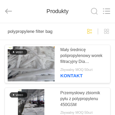
Anhui
Filter
Environmental
Produkty
Technology
Co.,Ltd..
All
Rights
Reserved.
DOM
polypropylene filter bag
PRODUKTY
Mały średnicę
polipropylenowy worek
O
filtracyjny Dia
NAS
73X1260mm dla sprzętu
Zbywalny MOQ:50szt
filtracyjnego worek
KONTAKT
WYCIECZKA
PO
Przemysłowy zbiornik
pyłu z polypropylenu
FABRYCE
450GSM
Zbywalny MOQ:50szt