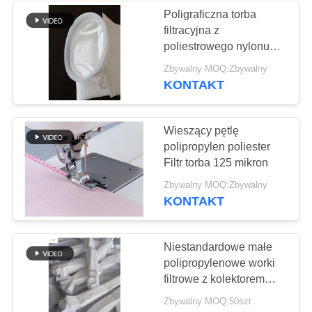
Poligraficzna torba
filtracyjna z
poliestrowego nylonu
polipropylenowego 125
Zbywalny MOQ:Zbywalny
mikronów do filtracji
KONTAKT
płynów
Wieszący pętlę
polipropylen poliester
Filtr torba 125 mikron
Zbywalny MOQ:Zbywalny
KONTAKT
Niestandardowe małe
polipropylenowe worki
filtrowe z kolektorem
pyłu
Zbywalny MOQ:50szt