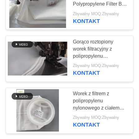
SITEMAP
Polypropylene Filter Bag
125 mikronów
Zbywalny MOQ:Zbywalny
POLITYKA
KONTAKT
PRYWATNOŚCI
Gorąco roztopiony
worek filtracyjny z
polipropylenu
nylonowego o
Zbywalny MOQ:Zbywalny
pojemności 5 mikronów
KONTAKT
do filtracji płynnych
olejów
Worek z filtrem z
polipropylenu
nylonowego z ciałem
gorącego topnienia 5 50
Zbywalny MOQ:Zbywalny
100 200 300 mikronów
KONTAKT