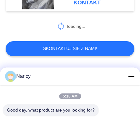
KONTAKT
loading...
SKONTAKTUJ SIĘ Z NAMI!
popularne kategorie
Wszystko
Nancy
Worki filtrujące do
Worek z filtrem
5:18 AM
odpylacza
aramidowym
Good day, what product are you looking for?
Poliestrowy worek
Worek filtra cieczy
filtrujący