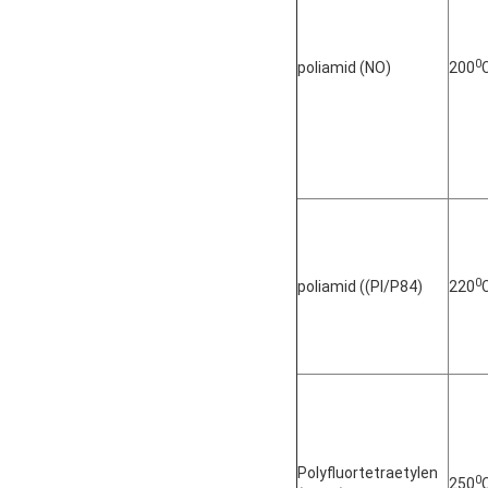
0
poliamid (NO)
200
0
poliamid ((PI/P84)
220
Polyfluortetraetylen
0
250