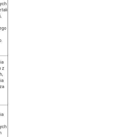
wych
tali
,
ego
p.
ia
n z
h,
ia
za
ia
ych
n