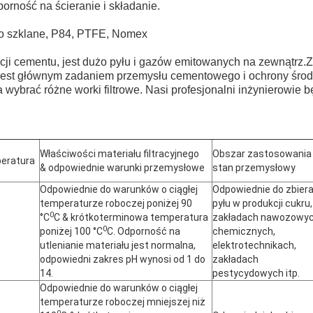
orność na ścieranie i składanie.
o szklane, P84, PTFE, Nomex
ji cementu, jest dużo pyłu i gazów emitowanych na zewnątrz.Zb
 jest głównym zadaniem przemysłu cementowego i ochrony śro
 wybrać różne worki filtrowe. Nasi profesjonalni inżynierowie 
Właściwości materiału filtracyjnego
Obszar zastosowania 
eratura
& odpowiednie warunki przemysłowe
stan przemysłowy
Odpowiednie do warunków o ciągłej
Odpowiednie do zbiera
temperaturze roboczej poniżej 90
pyłu w produkcji cukru,
0
°C
C & krótkoterminowa temperatura
zakładach nawozowy
0
poniżej 100 °C
C. Odporność na
chemicznych,
utlenianie materiału jest normalna,
elektrotechnikach,
odpowiedni zakres pH wynosi od 1 do
zakładach
14.
pestycydowych itp.
Odpowiednie do warunków o ciągłej
temperaturze roboczej mniejszej niż