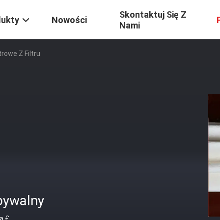
Skontaktuj Się Z
dukty
Nowości
Nami
trowe Z Filtru
bywalny
a £