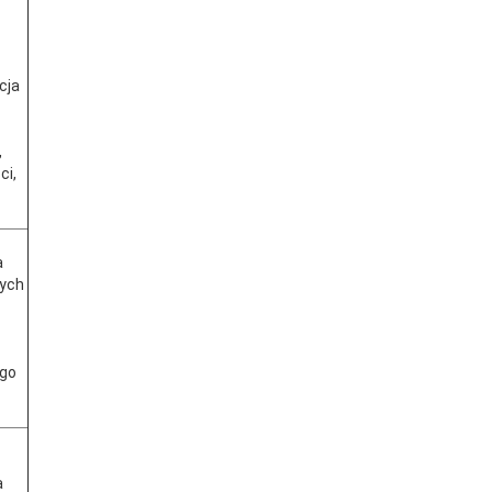
cja
,
ci,
a
wych
go
a