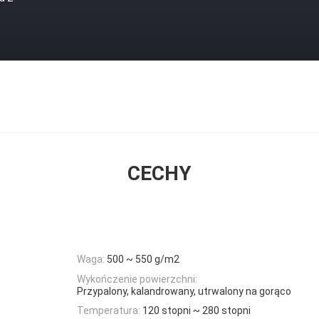
CECHY
Waga:
500 ~ 550 g/m2
Wykończenie powierzchni:
Przypalony, kalandrowany, utrwalony na gorąco
Temperatura:
120 stopni ~ 280 stopni