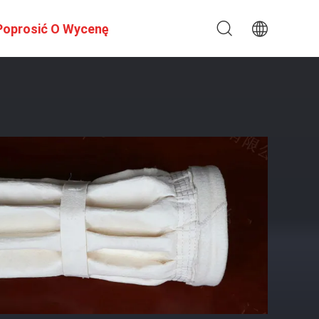
Poprosić O Wycenę