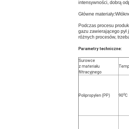
intensywności, dobrą odp
Główne materiały:Włókn
Podczas procesu produkc
gazu zawierającego pył
różnych procesów, trzeba
Parametry techniczne:
Surowce
z materiału
Temp
filtracyjnego
0
Polipropylen (PP)
90
C