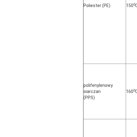
0
Poliester (PE)
150
polifenylenowy
0
siarczan
160
(PPS)