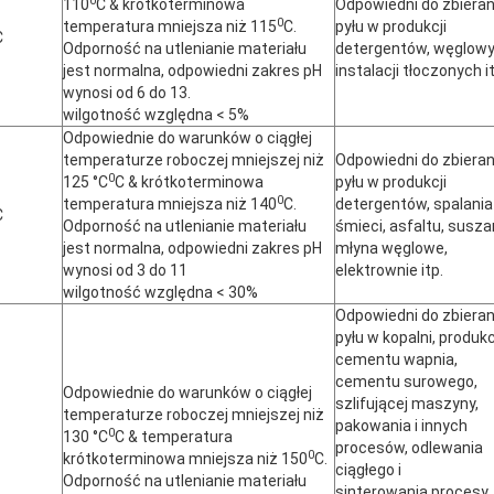
0
110
C & krótkoterminowa
Odpowiedni do zbieran
0
temperatura mniejsza niż 115
C.
pyłu w produkcji
C
Odporność na utlenianie materiału
detergentów, węglow
jest normalna, odpowiedni zakres pH
instalacji tłoczonych it
wynosi od 6 do 13.
wilgotność względna < 5%
Odpowiednie do warunków o ciągłej
temperaturze roboczej mniejszej niż
Odpowiedni do zbieran
0
125 °C
C & krótkoterminowa
pyłu w produkcji
0
temperatura mniejsza niż 140
C.
detergentów, spalania
C
Odporność na utlenianie materiału
śmieci, asfaltu, suszar
jest normalna, odpowiedni zakres pH
młyna węglowe,
wynosi od 3 do 11
elektrownie itp.
wilgotność względna < 30%
Odpowiedni do zbieran
pyłu w kopalni, produkc
cementu wapnia,
cementu surowego,
Odpowiednie do warunków o ciągłej
szlifującej maszyny,
temperaturze roboczej mniejszej niż
pakowania i innych
0
130 °C
C & temperatura
procesów, odlewania
0
krótkoterminowa mniejsza niż 150
C.
ciągłego i
Odporność na utlenianie materiału
sinterowania,procesy