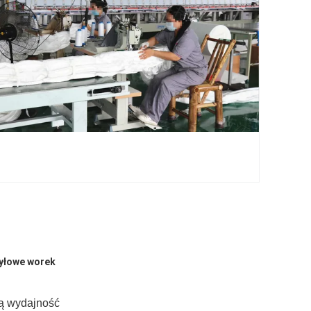
pyłowe worek
rą wydajność