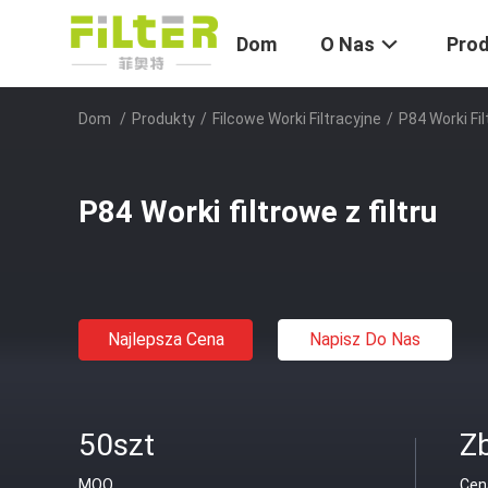
Dom
O Nas
Pro
Dom
/
Produkty
/
Filcowe Worki Filtracyjne
/
P84 Worki Fil
P84 Worki filtrowe z filtru
Najlepsza Cena
Napisz Do Nas
50szt
Z
MOQ
Cen