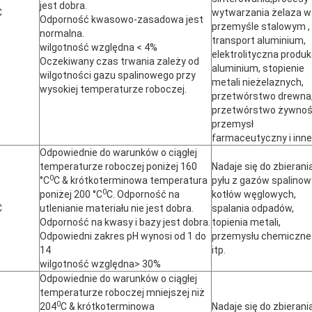
jest dobra.
C
wytwarzania żelaza w
Odporność kwasowo-zasadowa jest
przemyśle stalowym ,
normalna.
transport aluminium,
wilgotność względna < 4%
elektrolityczna produk
Oczekiwany czas trwania zależy od
aluminium, stopienie
wilgotności gazu spalinowego przy
metali nieżelaznych,
wysokiej temperaturze roboczej.
przetwórstwo drewna
przetwórstwo żywnoś
przemysł
farmaceutyczny i inne
Odpowiednie do warunków o ciągłej
temperaturze roboczej poniżej 160
Nadaje się do zbierani
0
°C
C & krótkoterminowa temperatura
pyłu z gazów spalino
0
poniżej 200 °C
C. Odporność na
kotłów węglowych,
C
utlenianie materiału nie jest dobra.
spalania odpadów,
Odporność na kwasy i bazy jest dobra.
topienia metali,
Odpowiedni zakres pH wynosi od 1 do
przemysłu chemiczne
14
itp.
wilgotność względna> 30%
Odpowiednie do warunków o ciągłej
temperaturze roboczej mniejszej niż
0
204
C & krótkoterminowa
Nadaje się do zbierani