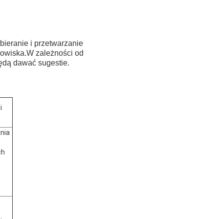
ieranie i przetwarzanie
dowiska.W zależności od
będą dawać sugestie.
i
nia
ch