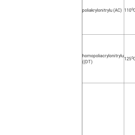
0
poliakrylonitrylu (AC)
110
homopoliacrylonitrylu
0
125
((DT)