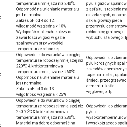
0
temperatura mniejsza niż 240
C.
pyłu z gazów spalino
Odporność na utlenianie materiału
z asfaltu, stopienia me
jest normalna.
nieżelaznych, ceramiki
C
Zakres pH od 4 do 12.
szkła, głowicy pieca
wilgotność względna < 10%
przemysłu cementow
Wydajność materiału zależy od
(chłodnicę gratową),
zawartości wilgoci w gazie
wybuchu stalowego it
spalinowym przy wysokiej
temperaturze roboczej.
Odpowiednie do warunków o ciągłej
Odpowiedni do zbieran
temperaturze roboczej mniejszej niż
pyłu korozyjnych spali
0
220
C & krótkoterminowa
zakładów chemicznyc
0
temperatura mniejsza niż 260
C.
C
topienia metali, spalan
Odporność na utlenianie materiału
śmieci, przedgrzewac
jest normalna.
cementu i kotła
Zakres pH od 3 do 13.
węglowego itp.
wilgotność względna < 25%
Odpowiednie do warunków o ciągłej
temperaturze roboczej mniejszej niż
Odpowiedni do zbieran
0
250 °C
C & krótkoterminowa
pyłu z
0
temperatura mniejsza niż 280
C.
wysokotemperaturow
Materiał ma dobrą odporność na
i wysokożrącego spali
C