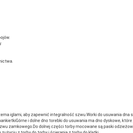
ojów.
.
nictwa.
rzema iglami, aby zapewnić integralność szwu.Worki do usuwania dna 
 mankietkiGórne i dolne dno torebki do usuwania ma dno dyskowe, któr
 szwu zamkowego.Do dolnej części torby mocowane są paski odzieżowe 
yciu z torby do torby i ścierania z torby do klatki.