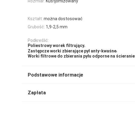
Rozmiar:
Kustjomizowany
Kształt:
można dostosować
Grubość:
1,9-2,5 mm
Podkreślić:
,
Poliestrowy worek filtrujący
,
Zastępcze worki zbierające pył anty-kwaśne
Worki filtrowe do zbierania pyłu odporne na ścieranie
Podstawowe informacje
Zapłata