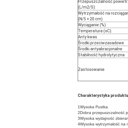
Przepuszczalność powietr
(L/m2/S):
Wytrzymałość na rozciąga
(N/5 × 20 cm)
Wyciąganie (%):
Temperatura (oC):
Anty kwas
Środki przeciwzasadowe
Środki antyabracjonalne
Stabilność hydrolytyczna
Zastosowanie
Charakterystyka produktu
1Wysoka Pustka.
2Dobra przepuszczalność p
3Wysoka wydajność zbieran
4Wysoka wytrzymałość na r