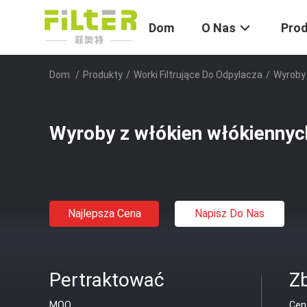
Dom
O Nas
Pro
Dom
/
Produkty
/
Worki Filtrujące Do Odpylacza
/
Wyroby 
Wyroby z włókien włókiennyc
Najlepsza Cena
Napisz Do Nas
Pertraktować
Z
MOQ
Cen