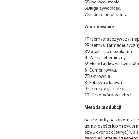
5Silne wydłużenie.
6Długa żywotność.
7Średnia temperatura.
Zastosowanie:
1Przemysł spożywczy i nap
2Przemysł farmaceutyczny
3Metallurgia nieżelazna.
4- Zakład chemiczny.
5Sekcja Budownictwa i Gór
6- Cementówka.
7Elektrownia.
8- Fabryka stalowa.
9Przemysł górniczy.
10- Przetwórstwo zbóż.
Metoda produkcji:
Nasze torby są zszyte z t
górnej części lub miękkiej
szwu overlock (surge) lub
zapobiec przedwczesnemu zuż