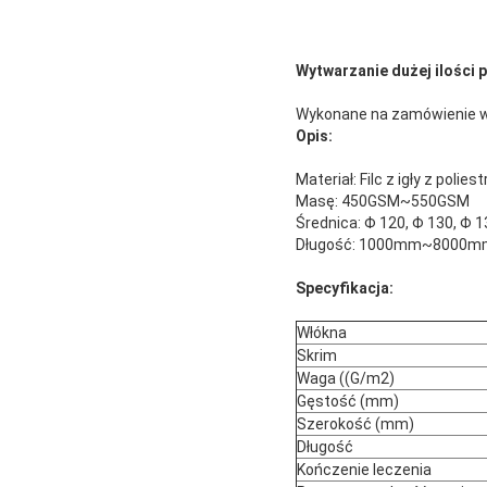
Wytwarzanie dużej ilości 
Wykonane na zamówienie wor
Opis:
Materiał: Filc z igły z poliest
Masę: 450GSM~550GSM
Średnica: Φ 120, Φ 130, Φ 
Długość: 1000mm~8000m
Specyfikacja:
Włókna
Skrim
Waga ((G/m2)
Gęstość (mm)
Szerokość (mm)
Długość
Kończenie leczenia