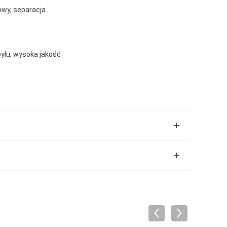
kowy, separacja
pyłu, wysoka jakość