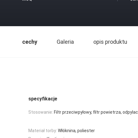
cechy
Galeria
opis produktu
specyfikacje
Stosowanie:
Filtr przeciwpyłowy, filtr powietrza, odpy
Materiał torby:
Włóknina, poliester