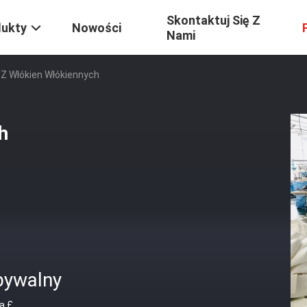
Skontaktuj Się Z
dukty
Nowości
Nami
Z Włókien Włókiennych
h
bywalny
a £