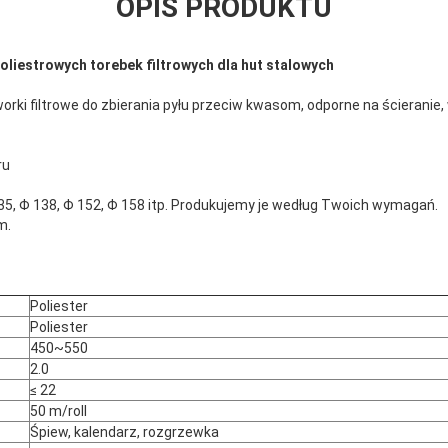
OPIS PRODUKTU
poliestrowych torebek filtrowych dla hut stalowych
ki filtrowe do zbierania pyłu przeciw kwasom, odporne na ścieranie, w
ru
135, Φ 138, Φ 152, Φ 158 itp. Produkujemy je według Twoich wymagań.
m.
Poliester
Poliester
450~550
2.0
≤ 22
50 m/roll
Śpiew, kalendarz, rozgrzewka