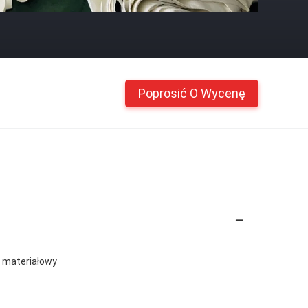
Poprosić O Wycenę
z, materiałowy