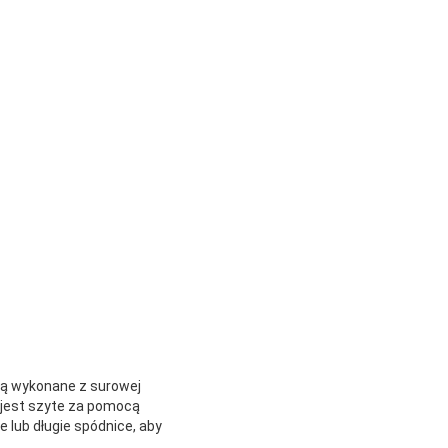
są wykonane z surowej
e jest szyte za pomocą
lub długie spódnice, aby