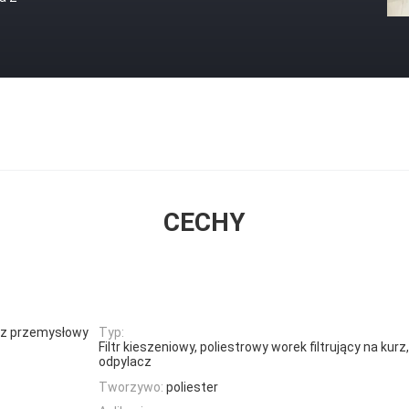
CECHY
lacz przemysłowy
Typ:
Filtr kieszeniowy, poliestrowy worek filtrujący na kur
odpylacz
Tworzywo:
poliester