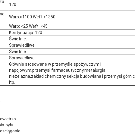
za
120
nie
Warp:>1100 Weft:>1350
Warp: <25 Weft: <45
Kontynuacja: 120
Świetnie.
Sprawiedliwe.
Świetnie.
Sprawiedliwe.
Głównie stosowane w przemyśle spożywczym i
napojowym,przemysł farmaceutyczny,metalurgia
nieżelazna,zakład chemiczny,sekcja budowlana i przemysł górni
itp.
:
owietrza.
ia pyłu.
ozciąganie.