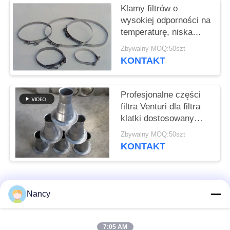
SITEMAP
Klamy filtrów o
wysokiej odporności na
temperaturę, niska
POLITYKA
elastyczność, długa
Zbywalny MOQ:50szt
PRYWATNOŚCI
żywotność
KONTAKT
Profesjonalne części
filtra Venturi dla filtra
klatki dostosowany
rozmiar
Zbywalny MOQ:50szt
KONTAKT
popularne kategorie
Wszystko
Nancy
Worki filtrujące do
Worek z filtrem
7:05 AM