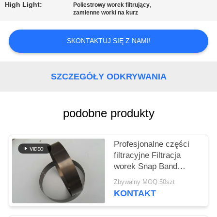
KONTROLA
High Light:
,
Poliestrowy worek filtrujący
zamienne worki na kurz
JAKOŚCI
SKONTAKTUJ SIĘ Z NAMI!
SKONTAKTUJ
SIĘ
SZCZEGÓŁY ODKRYWANIA
Z
NAMI
podobne produkty
AKTUALNOŚCI
Profesjonalne części
filtracyjne Filtracja
POPROSIĆ
worek Snap Band
O
Różny materiał i
Zbywalny MOQ:50szt
WYCENĘ
rozmiar
KONTAKT