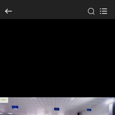
Anhui
Filter
Environmental
Technology
Co.,Ltd..
All
Rights
Reserved.
DOM
PRODUKTY
O
NAS
WYCIECZKA
PO
FABRYCE