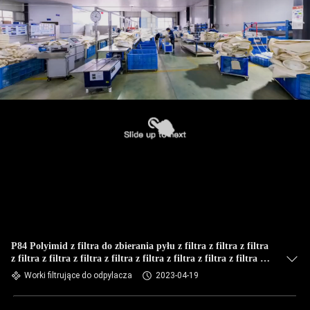
KONTROLA
JAKOŚCI
SKONTAKTUJ
SIĘ
Z
NAMI
AKTUALNOŚCI
POPROSIĆ
O
P84 Polyimid z filtra do zbierania pyłu z filtra z filtra z filtra
z filtra z filtra z filtra z filtra z filtra z filtra z filtra z filtra z
WYCENĘ
filtra z filtra z filtra
Worki filtrujące do odpylacza
2023-04-19