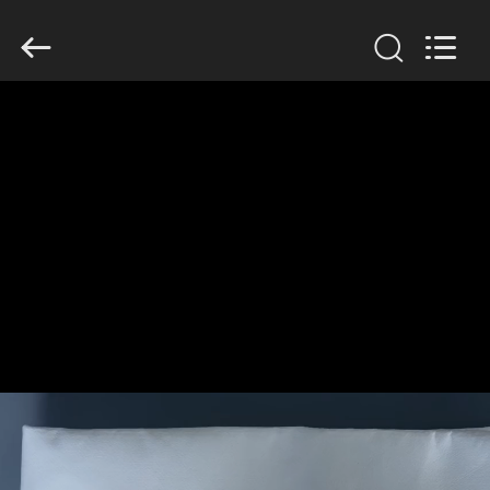
Anhui
Filter
Environmental
Technology
Co.,Ltd..
All
Rights
Reserved.
DOM
PRODUKTY
O
NAS
WYCIECZKA
PO
FABRYCE