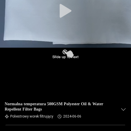
KONTROLA
JAKOŚCI
SKONTAKTUJ
SIĘ
Z
NAMI
AKTUALNOŚCI
POPROSIĆ
O
Normalna temperatura 500GSM Polyester Oil & Water
Repellent Filter Bags
WYCENĘ
Poliestrowy worek filtrujący
2024-06-06