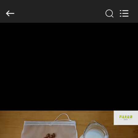
Anhui
Filter
Environmental
Technology
Co.,Ltd..
All
Rights
Reserved.
DOM
PRODUKTY
O
NAS
WYCIECZKA
PO
FABRYCE