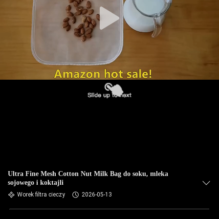
KONTROLA
JAKOŚCI
SKONTAKTUJ
SIĘ
Z
NAMI
AKTUALNOŚCI
POPROSIĆ
O
Ultra Fine Mesh Cotton Nut Milk Bag do soku, mleka
sojowego i koktajli
WYCENĘ
Worek filtra cieczy
2026-05-13