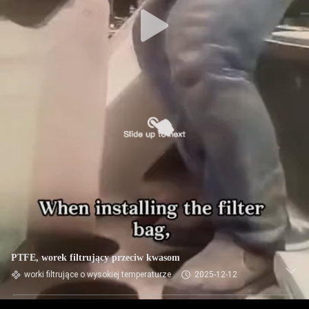
KONTROLA
JAKOŚCI
SKONTAKTUJ
SIĘ
Z
NAMI
AKTUALNOŚCI
POPROSIĆ
O
PTFE, worek filtrujący przeciw kwasom
WYCENĘ
worki filtrujące o wysokiej temperaturze
2025-12-12