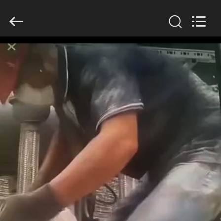
Anhui
Filter
Environmental
Technology
Co.,Ltd..
All
Rights
Reserved.
DOM
PRODUKTY
O
NAS
WYCIECZKA
PO
FABRYCE