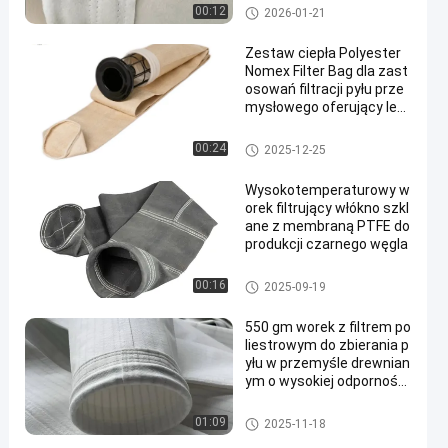
worki filtrujące o wysokiej tem
00:12
2026-01-21
peraturze
Zestaw ciepła Polyester
Nomex Filter Bag dla zast
osowań filtracji pyłu prze
mysłowego oferujący lep
szą przepuszczalność po
wietrza i odporność na w
Worki filtrujące do odpylacza
00:24
2025-12-25
ysokie temperatury
Wysokotemperaturowy w
orek filtrujący włókno szkl
ane z membraną PTFE do
produkcji czarnego węgla
Worek filtrujący z włókna szkl
00:16
2025-09-19
anego
550 gm worek z filtrem po
liestrowym do zbierania p
yłu w przemyśle drewnian
ym o wysokiej odporności
na temperaturę
Poliestrowy worek filtrujący
01:09
2025-11-18