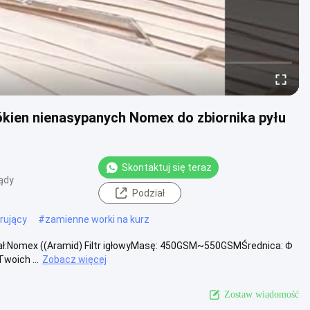
kien nienasypanych Nomex do zbiornika pyłu
Skontaktuj się teraz
ądy
Podział
trujący
#
zamienne worki na kurz
iał:Nomex ((Aramid) Filtr igłowyMasę: 450GSM~550GSMŚrednica: Φ
woich ...
Zobacz więcej
Zostaw wiadomość