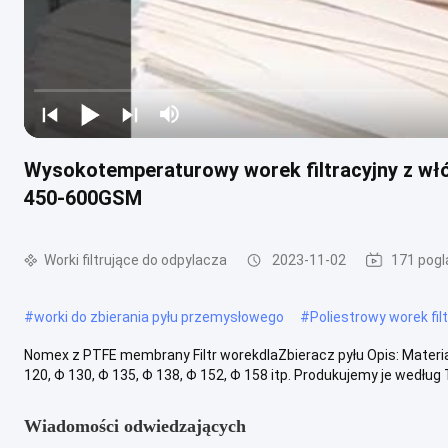
Wysokotemperaturowy worek filtracyjny z włó
450-600GSM
Worki filtrujące do odpylacza
2023-11-02
171 pogl
#
worki do zbierania pyłu przemysłowego
#
Poliestrowy worek fil
Nomex z PTFE membrany Filtr worekdlaZbieracz pyłu Opis: Mater
120, Φ 130, Φ 135, Φ 138, Φ 152, Φ 158 itp. Produkujemy je według T
Wiadomości odwiedzających