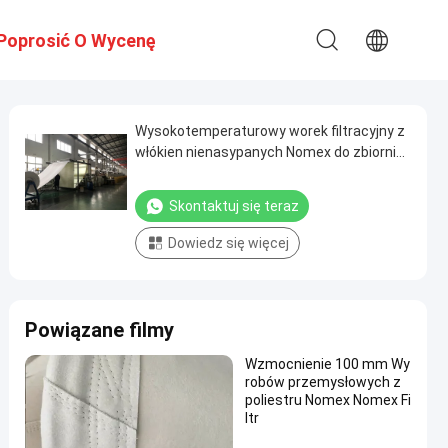
Poprosić O Wycenę
Wysokotemperaturowy worek filtracyjny z
włókien nienasypanych Nomex do zbiornika
pyłu 450-600GSM
Skontaktuj się teraz
Dowiedz się więcej
Powiązane filmy
Wzmocnienie 100 mm Wy
robów przemysłowych z
poliestru Nomex Nomex Fi
ltr