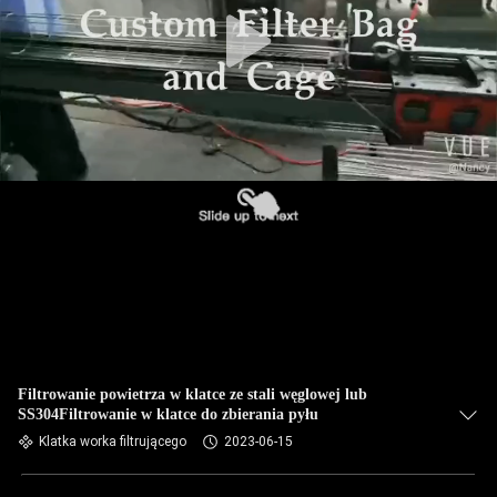
KONTROLA
JAKOŚCI
SKONTAKTUJ
SIĘ
Z
NAMI
AKTUALNOŚCI
POPROSIĆ
O
Filtrowanie powietrza w klatce ze stali węglowej lub
SS304Filtrowanie w klatce do zbierania pyłu
WYCENĘ
Klatka worka filtrującego
2023-06-15