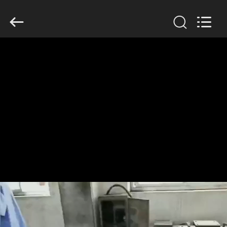
Anhui
Filter
Environmental
Technology
Co.,Ltd..
All
Rights
Reserved.
DOM
PRODUKTY
O
NAS
WYCIECZKA
PO
FABRYCE