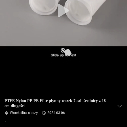
KONTROLA
JAKOŚCI
SKONTAKTUJ
SIĘ
Z
NAMI
AKTUALNOŚCI
POPROSIĆ
O
PTFE Nylon PP PE Filtr płynny worek 7 cali średnicy z 18
cm długości
WYCENĘ
Worek filtra cieczy
2024-03-06