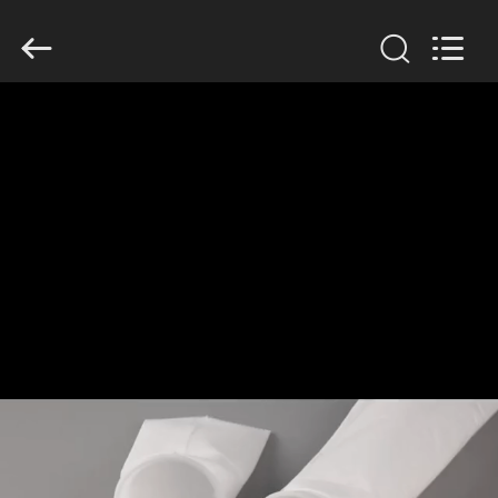
Anhui
Filter
Environmental
Technology
Co.,Ltd..
All
Rights
Reserved.
DOM
PRODUKTY
O
NAS
WYCIECZKA
PO
FABRYCE