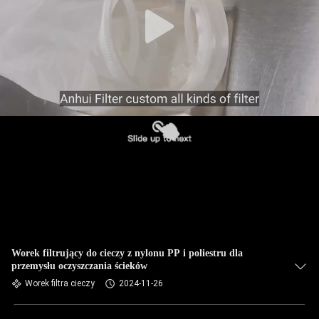
KONTROLA
JAKOŚCI
SKONTAKTUJ
SIĘ
Z
NAMI
AKTUALNOŚCI
POPROSIĆ
O
Worek filtrujący do cieczy z nylonu PP i poliestru dla
przemysłu oczyszczania ścieków
WYCENĘ
Worek filtra cieczy
2024-11-26