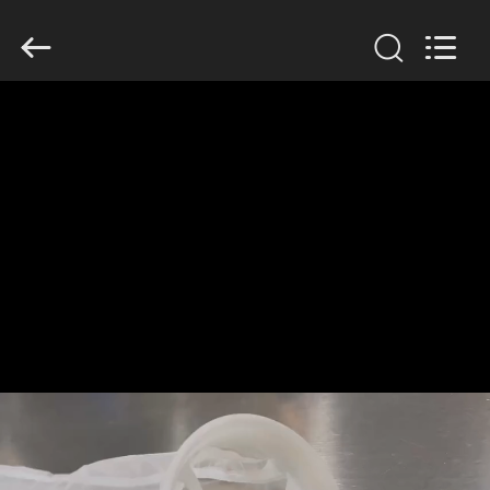
Anhui
Filter
Environmental
Technology
Co.,Ltd..
All
Rights
Reserved.
DOM
PRODUKTY
O
NAS
WYCIECZKA
PO
FABRYCE