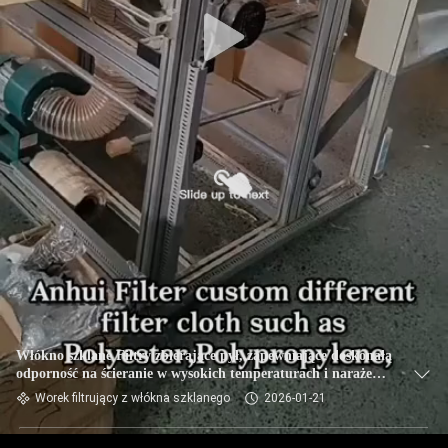
KONTROLA
JAKOŚCI
SKONTAKTUJ
SIĘ
Z
NAMI
AKTUALNOŚCI
POPROSIĆ
O
Włókno szklane Filtry zbierające pył, zapewniające doskonałą
odporność na ścieranie w wysokich temperaturach i narażenie
WYCENĘ
na działanie chemiczne
Worek filtrujący z włókna szklanego
2026-01-21