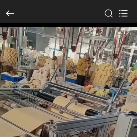
Anhui
Filter
Environmental
Technology
Co.,Ltd..
All
Rights
Reserved.
DOM
PRODUKTY
O
NAS
WYCIECZKA
PO
FABRYCE